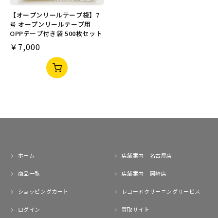
ー
ー
プ
プ
【オープンリールテープ袋】7
ン
ン
リ
リ
号 オープンリールテープ用
ー
ー
OPPテープ付き袋 500枚セット
ル
ル
通
￥7,000
テ
テ
ー
ー
常
プ
プ
価
用
用
【オ
OPP
OPP
格
ー
テ
テ
プ
ー
ー
ン
プ
プ
リ
付
付
ー
き
き
ル
袋
袋
テ
100
200
ー
枚
枚
プ
セ
セ
袋】
ッ
ッ
7
ホーム
店舗案内 名古屋店
ト
ト
号
を
を
オ
商品一覧
店舗案内 岡崎店
カ
カ
ー
ー
ー
プ
ショッピングカート
レコードクリーニングサービス
ト
ト
ン
に
に
リ
追
追
ログイン
買取サイト
ー