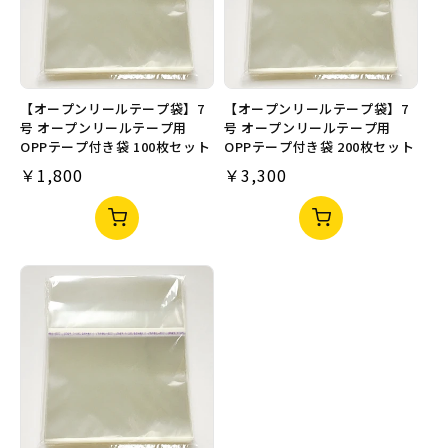
【オープンリールテープ袋】7
【オープンリールテープ袋】7
号 オープンリールテープ用
号 オープンリールテープ用
OPPテープ付き袋 100枚セット
OPPテープ付き袋 200枚セット
通
￥1,800
通
￥3,300
常
常
価
価
【オ
【オ
格
格
ー
ー
プ
プ
ン
ン
リ
リ
ー
ー
ル
ル
テ
テ
ー
ー
プ
プ
袋】
袋】
7
7
号
号
オ
オ