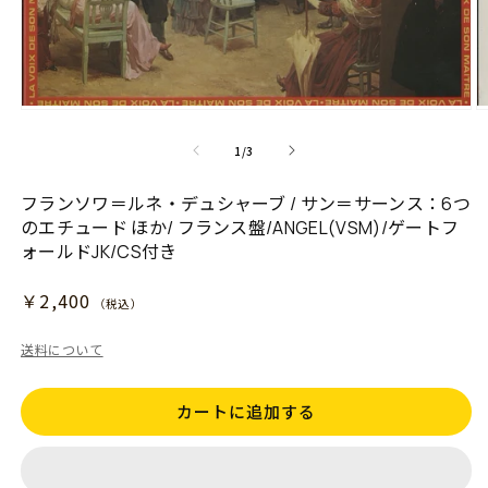
モ
ー
の
1
/
3
ダ
ル
で
フランソワ＝ルネ・デュシャーブ / サン＝サーンス：6つ
メ
のエチュード ほか/ フランス盤/ANGEL(VSM)/ゲートフ
デ
ォールドJK/CS付き
ィ
ア
通
(1)
(
￥2,400
（税込）
を
常
開
送料について
く
価
格
カートに追加する