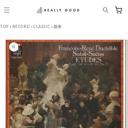
コンテ
ンツに
進む
TOP
›
RECORD
›
CLASSIC
›
器楽
商品情
報にス
キップ